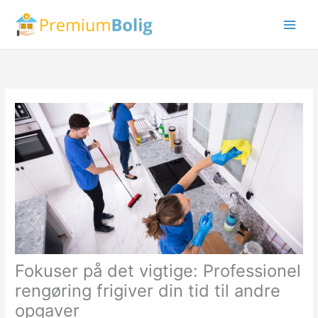
Gå
til
indholdet
Fokuser på det vigtige: Professionel
rengøring frigiver din tid til andre
opgaver