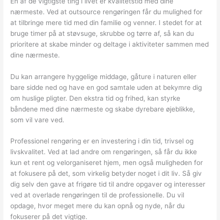
En af de vigtigste ting i livet er kvalitetstid med dine
nærmeste. Ved at outsource rengøringen får du mulighed for
at tilbringe mere tid med din familie og venner. I stedet for at
bruge timer på at støvsuge, skrubbe og tørre af, så kan du
prioritere at skabe minder og deltage i aktiviteter sammen med
dine nærmeste.
Du kan arrangere hyggelige middage, gåture i naturen eller
bare sidde ned og have en god samtale uden at bekymre dig
om huslige pligter. Den ekstra tid og frihed, kan styrke
båndene med dine nærmeste og skabe dyrebare øjeblikke,
som vil vare ved.
Professionel rengøring er en investering i din tid, trivsel og
livskvalitet. Ved at lad andre om rengøringen, så får du ikke
kun et rent og velorganiseret hjem, men også muligheden for
at fokusere på det, som virkelig betyder noget i dit liv. Så giv
dig selv den gave at frigøre tid til andre opgaver og interesser
ved at overlade rengøringen til de professionelle. Du vil
opdage, hvor meget mere du kan opnå og nyde, når du
fokuserer på det vigtige.