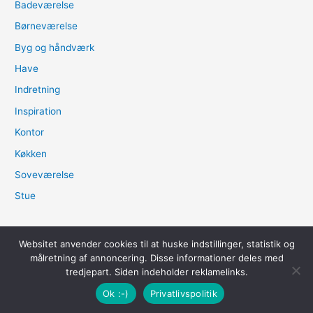
Badeværelse
Børneværelse
Byg og håndværk
Have
Indretning
Inspiration
Kontor
Køkken
Soveværelse
Stue
Websitet anvender cookies til at huske indstillinger, statistik og
Copyright © 2026 |
Cookie- og privatlivspolitik
| Siden indeholder
målretning af annoncering. Disse informationer deles med
sponsoreret indhold og reklamelinks
tredjepart. Siden indeholder reklamelinks.
Ok :-)
Privatlivspolitik