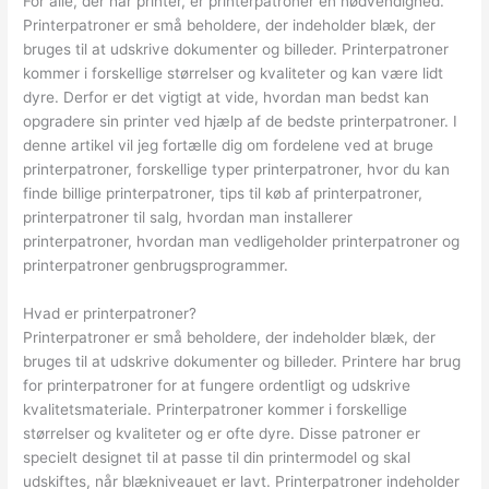
For alle, der har printer, er printerpatroner en nødvendighed.
Printerpatroner er små beholdere, der indeholder blæk, der
bruges til at udskrive dokumenter og billeder. Printerpatroner
kommer i forskellige størrelser og kvaliteter og kan være lidt
dyre. Derfor er det vigtigt at vide, hvordan man bedst kan
opgradere sin printer ved hjælp af de bedste printerpatroner. I
denne artikel vil jeg fortælle dig om fordelene ved at bruge
printerpatroner, forskellige typer printerpatroner, hvor du kan
finde billige printerpatroner, tips til køb af printerpatroner,
printerpatroner til salg, hvordan man installerer
printerpatroner, hvordan man vedligeholder printerpatroner og
printerpatroner genbrugsprogrammer.
Hvad er printerpatroner?
Printerpatroner er små beholdere, der indeholder blæk, der
bruges til at udskrive dokumenter og billeder. Printere har brug
for printerpatroner for at fungere ordentligt og udskrive
kvalitetsmateriale. Printerpatroner kommer i forskellige
størrelser og kvaliteter og er ofte dyre. Disse patroner er
specielt designet til at passe til din printermodel og skal
udskiftes, når blækniveauet er lavt. Printerpatroner indeholder