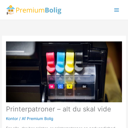
Gå
til
indholdet
Printerpatroner – alt du skal vide
Kontor
/ Af
Premium Bolig