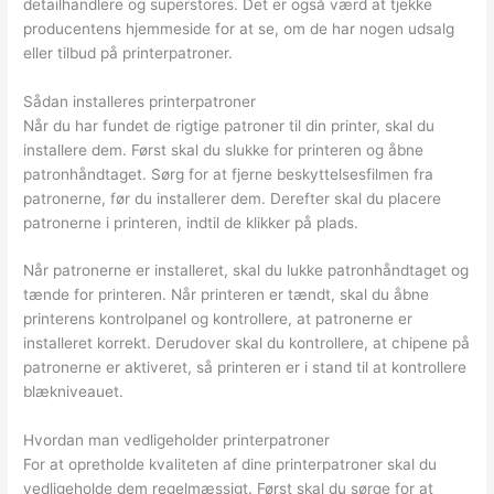
detailhandlere og superstores. Det er også værd at tjekke
producentens hjemmeside for at se, om de har nogen udsalg
eller tilbud på printerpatroner.
Sådan installeres printerpatroner
Når du har fundet de rigtige patroner til din printer, skal du
installere dem. Først skal du slukke for printeren og åbne
patronhåndtaget. Sørg for at fjerne beskyttelsesfilmen fra
patronerne, før du installerer dem. Derefter skal du placere
patronerne i printeren, indtil de klikker på plads.
Når patronerne er installeret, skal du lukke patronhåndtaget og
tænde for printeren. Når printeren er tændt, skal du åbne
printerens kontrolpanel og kontrollere, at patronerne er
installeret korrekt. Derudover skal du kontrollere, at chipene på
patronerne er aktiveret, så printeren er i stand til at kontrollere
blækniveauet.
Hvordan man vedligeholder printerpatroner
For at opretholde kvaliteten af dine printerpatroner skal du
vedligeholde dem regelmæssigt. Først skal du sørge for at