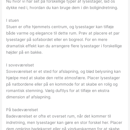
Nu hvor vi har set på forskellige typer af lysestager, lad os
dykke ned i, hvordan du kan bruge dem i din boligindretning.
I stuen
Stuen er ofte hjemmets centrum, og lysestager kan tilføje
både varme og elegance til dette rum. Prøv at placere et par
lysestager på sofabordet eller en bogreol. For en mere
dramatisk effekt kan du arrangere flere lysestager i forskellige
højder på en bakke.
I soveværelset
Soveværelset er et sted for afslapning, og blød belysning kan
hjælpe med at skabe den rette atmosfære. Placer lysestager
på natbordene eller på en kommode for at skabe en rolig og
romantisk stemning. Vælg duftlys for at tilføje en ekstra
dimension af afslapning.
På badeværelset
Badeværelset er ofte et overset rum, når det kommer til
indretning, men lysestager kan gøre en stor forskel her. Placer
dem omkring badekarret eller på vindueskarmen for at skabe